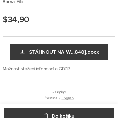
Barva
: Bílá
$
34,90
STÁHNOUT NA W...848].docx
Možnost stažení informací o GDPR.
Jazyky
Čeština
English
Do košíku